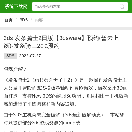
首页
/
3DS
/
内容
3ds 发条骑士2日版【3dsware】预约(暂未上
线)-发条骑士2cia预约
3DS
2022-07-27
游戏介绍：
《发条骑士2（ねじ巻きナイト2）》是一款操作发条骑士主
人公展开冒险的3DS横板卷轴动作冒险游戏，游戏采用3D画
面打造，支持New 3DS的裸眼3d功能，并且相比于手机版新
增加进行了平衡调整和新内容追加。
由于3DS主机尚未完全破解（3ds最新破解动态），本站暂
时只提供部分3ds游戏资源的rom下载。