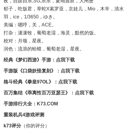
夜，自娱自乐,SG,乐乐，夏翊遇辰，大闸蟹
郁子，吃饭君，草蛇X索罗亚，京娃儿，Mio，木辛，清水
羽，ice，1/3650，ゆき。
美编：嗯哼，关，ACE。
打杂：潇潇牧，葡萄老湿，海灵，黯然的饭。
校对：月颂，星夜。
润色：流浪的蛤蟆，葡萄老湿，星夜。
经典《梦幻西游》手游：
点我下载
手游版《口袋妖怪复刻》：
点我下载
格斗经典《拳皇97OL》：
点我下载
百万集结《乖离性百万亚瑟王》：
点我下载
手游排行大全：
K73.COM
重装机兵4游戏评测
k73评分
（你的评分）