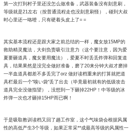
第一次打到村子里还没怎么做准备，武器装备没有刻意刷，
等级就是21左右（按普通流程走也没刻意刷怪），碰到大叔
时心里还一咯噔，只有硬着头皮上了= =
其实基本流程还是跟大家之前总结的一样，魔女放15MP的
救助精灵魔法，大剑负责吸引注意力（这个要注意，因为爱
夏要砸道具，魔女要用魔法），爱夏不时丢丢炸弹和回复道
具，结果果然是没完全做好准备，磨了20来分钟大叔才磨掉
一半血道具都差不多丢完了orz 做好读档重来的打算就把道
具栏最后一个“嗅い袋“丢了出去（毕竟最初就有的低级攻击
道具完全没做指望），没想到一下砸掉22HP！中等级的冰
炸弹一次也才砸掉15HP而已啊！
于是吸取教训读档又回了趟工作室，这个气味袋会根据风属
性的高低产生3个等级，如果正常采**成最高等级的风属性一