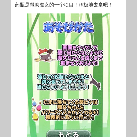
药瓶是帮助魔女的一个项目！积极地去拿吧！