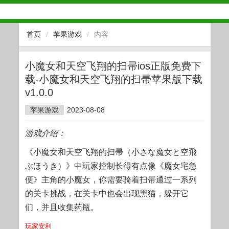
首页
/
苹果游戏
/
内容
小魔女和天空飞翔的扫帚ios正版免费下
载-小魔女和天空飞翔的扫帚苹果版下载
v1.0.0
苹果游戏
2023-08-08
游戏介绍：
《小魔女和天空飞翔的扫帚（小さな魔女と空飛
ぶほうき）》中玩家控制长得有点像《魔女宅急
便》主角的小魔女，你需要骑着扫帚通过一系列
的关卡挑战，在关卡中也会出现黑猫，躲开它
们，并且收集药瓶。
玩家安利