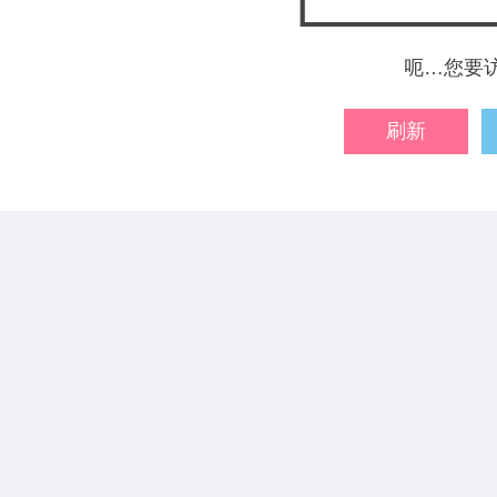
呃…您要
刷新