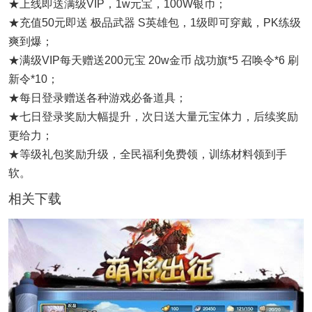
★上线即送满级VIP，1w元宝，100W银币；
★充值50元即送 极品武器 S英雄包，1级即可穿戴，PK练级
爽到爆；
★满级VIP每天赠送200元宝 20w金币 战功旗*5 召唤令*6 刷
新令*10；
★每日登录赠送各种游戏必备道具；
★七日登录奖励大幅提升，次日送大量元宝体力，后续奖励
更给力；
★等级礼包奖励升级，全民福利免费领，训练材料领到手
软。
相关下载