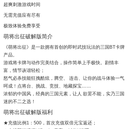
超爽刺激游戏时间
无需充值应有尽有
极致体验免费享受
萌将出征破解版简介
《萌将出征》是一款拥有首创的即时武技玩法的三国BT卡牌
产品。
游戏将卡牌与动作完美结合，操作简单上手极快。剧情丰
富，情节诙谐轻松；
怒气必杀技能狂拽酷炫，腾空、 连击、让你的战斗体验一气
呵成！点将台、挑战、竞技、地藏探宝……
浓郁的中国风，经典的三国元素，让人 欲罢不能，实乃三国
迷的不二之选！
萌将出征破解版福利
★充值比例1：500，首次充值双倍元宝返还；