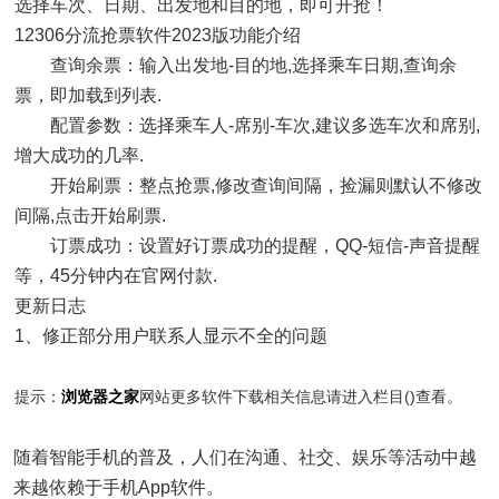
选择车次、日期、出发地和目的地，即可开抢！
12306分流抢票软件2023版功能介绍
查询余票：输入出发地-目的地,选择乘车日期,查询余
票，即加载到列表.
配置参数：选择乘车人-席别-车次,建议多选车次和席别,
增大成功的几率.
开始刷票：整点抢票,修改查询间隔，捡漏则默认不修改
间隔,点击开始刷票.
订票成功：设置好订票成功的提醒，QQ-短信-声音提醒
等，45分钟内在官网付款.
更新日志
1、修正部分用户联系人显示不全的问题
提示：
浏览器
之家
网站更多软件下载相关信息请进入
栏目(
)查看。
随着智能手机的普及，人们在沟通、社交、娱乐等活动中越
来越依赖于手机App软件。