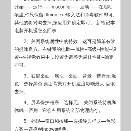
开始——运行——msconfig——启动——在启动
项里,你只保留ctfmon.exe输入法和杀毒软件即可,
其他的将对勾去掉,按应用并确定即可。 新笔记本
电脑开机慢怎么回事
2、关闭系统属性中的特效，这可是简单有效
的提速良方。右键我的电脑—属性--高级--性能--设
置--在视觉效果中，设置为调整为最佳性能--确定
即可。
3、右键桌面—属性—桌面—背景—选择无;颜
色—选择黑色;桌面背景对开机速度影响最大;应该
去掉。
4、屏幕保护程序—选择无。 关闭系统待机和
休眠，否则，它会占用系统全部物理内存。
5、外观—窗口和按钮—选择经典样式—色彩
方案—选择Windows经典。