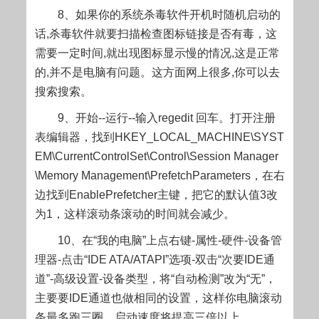
8、如果你的系统杀毒软件开机时随机启动的
话,杀毒软件就要扫描检查图标链接是否有毒，这
需要一定时间,就出现图标显示慢的情况,这是正常
的,并不是电脑有问题。这方面网上很多,你可以去
搜索搜索。
9、开始--运行--输入regedit 回车。打开注册
表编辑器，找到HKEY_LOCAL_MACHINE\SYST
EM\CurrentControlSet\Control\Session Manager
\Memory Management\PrefetchParameters，在右
边找到EnablePrefetcher主键，把它的默认值3改
为1，这样滚动条滚动的时间就会减少。
10、在“我的电脑”上点右键-属性-硬件-设备管
理器-点击“IDE ATA/ATAPI”选项-双击“次要IDE通
道”-高级设置-设备类型，将“自动检测”改为“无”，
主要要IDE通道也做相同的设置，这样你电脑滚动
条最多跑三圈，启动速度将提高三倍以上。