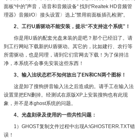
面板“中的”声音，语音和音频设备“ 找到“Realtek HD音频管
理器》音频I/O〉接头设置〉选上”禁用前面板插孔检测“。
2、工行U盾驱动不能安装，提示“不支持这个系统”！
你是用U盾的配套光盘来装的是吧？那个已经旧了。请
到工行网站下载新的U盾驱动。其它的，比如建行、农行等
所需驱动，也是同理，请到它们官网去下载！为了保持洁
净，本系统不会事先安装这些东西！
3、输入法状态栏不知何故出了EN和CN两个图标！
这是卸了搜狗拼音输入法之后造成的。请手工在输入法
设置里把EN删掉。经测试在原版XP上安装搜狗也有此现
象，并不是本ghost系统的问题。
4、光盘刻录及使用的一些共性问题：
1）GHOST复制文件过程中出现A:\GHOSTERR.TXT错
误！