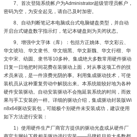
7、首次登陆系统帐户为Administrator超级管理员帐户，
密码为空，为安全起见，请自己及时加密。
8、自动判断笔记本电脑或台式电脑键盘类型，并自动
开启台式键盘数字指示灯，笔记本键盘则为关闭状态。
9、增强中文字体（库）：包括方正姚体、华文彩云、
华文琥珀、华文隶书、华文细黑、华文新魏、华文行楷、华
文中宋、幼圆、隶书等10多种。集成绝大多数常用硬件驱动
日复一日地把时间花费在装驱动上面，对从事这项工作的技
术员来说，是一件浪费光阴的事。利用集成驱动技术，可使
装机员从这种重复劳动中解脱出来。本系统能较好地为各种
硬件安装驱动。自动安装驱动不会拖延装系统的时间，而效
果与手工安装的一样。详细的驱动介绍，集成驱动封装版Wi
n8x64驱动安装包，可能极个别硬件未安装成功，建议使用
如下方法进行安装：
1）使用硬件生产厂商官方提供的驱动光盘或从硬件厂
商官方网站下载相关驱动进行安装——品牌机目前大多数都