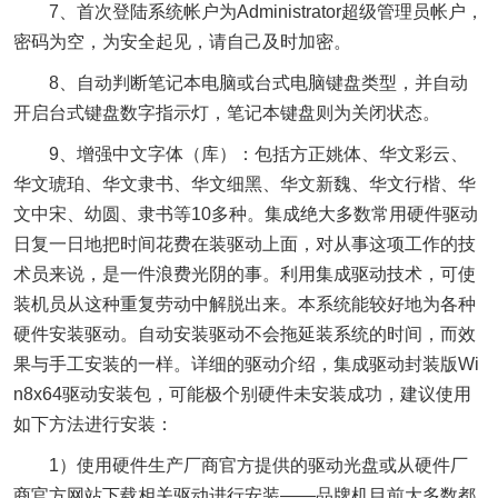
7、首次登陆系统帐户为Administrator超级管理员帐户，
密码为空，为安全起见，请自己及时加密。
8、自动判断笔记本电脑或台式电脑键盘类型，并自动
开启台式键盘数字指示灯，笔记本键盘则为关闭状态。
9、增强中文字体（库）：包括方正姚体、华文彩云、
华文琥珀、华文隶书、华文细黑、华文新魏、华文行楷、华
文中宋、幼圆、隶书等10多种。集成绝大多数常用硬件驱动
日复一日地把时间花费在装驱动上面，对从事这项工作的技
术员来说，是一件浪费光阴的事。利用集成驱动技术，可使
装机员从这种重复劳动中解脱出来。本系统能较好地为各种
硬件安装驱动。自动安装驱动不会拖延装系统的时间，而效
果与手工安装的一样。详细的驱动介绍，集成驱动封装版Wi
n8x64驱动安装包，可能极个别硬件未安装成功，建议使用
如下方法进行安装：
1）使用硬件生产厂商官方提供的驱动光盘或从硬件厂
商官方网站下载相关驱动进行安装——品牌机目前大多数都