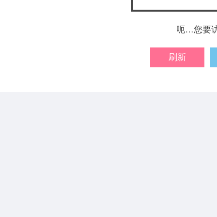
呃…您要
刷新