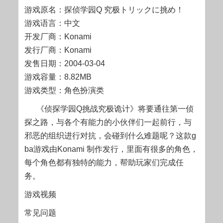
游戏原名：探侦学园Q 究极トリックに挑め！
游戏语言：中文
开发厂商：Konami
发行厂商：Konami
发售日期：2004-03-04
游戏容量：8.82MB
游戏类型：角色扮演类
《侦探学园Q挑战究极诡计》将要通往第一侦
探之路，与各个有能力的小伙伴们一起前行，与
邪恶的组织进行对抗，会碰到什么难题呢？这款g
ba游戏由Konami 制作发行，里面有很多的角色，
每个角色都有独特的能力，帮助玩家们完成任
务。
游戏视频
常见问题