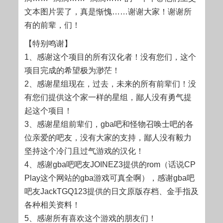
文本图片罢了，真是惭愧……谢谢大家！谢谢所
有的前辈，们！
【特别鸣谢】
1、感谢这个项目的所有汉化者！没有您们，这个
项目完成的希望极为渺茫！
2、感谢星组现在，过去，未来的所有前辈们！没
有您们提供这个家一样的星组，鄙人没有勇气提
起这个项目！
3、感谢星组前辈们，gba吧和怪物召唤士吧的各
位亲爱的吧友，没有大家的支持，鄙人没有毅力
坚持这个冷门且过气游戏的汉化！
4、感谢gba吧吧友JOINEZ3提供的rom（话说CP
Play这个网站的gba游戏可真全啊），感谢gba吧
吧友JackTGQ123提供的日文原版存档、金手指及
各种相关资料！
5、感谢所有喜欢这个游戏的朋友们！