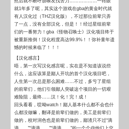
然后就不断呼朋唤友找苦力………………一转眼
就1年多了呢，其实这个游戏在gba的黄金时代就
有人汉化过（THZ汉化版），不过那位前辈只弄
了一点，没有全部汉化，但是！！经过星组前辈
们的一番努力！gba《怪物召唤士》汉化项目终于
被重新推倒！汉化程度高达99.9%！！弥补童年遗
憾的时候来临了！！！
【汉化感言】
唔，第一次写汉化感言呢，实在是不知道该说些
什么，这应该算是鄙人开坑的首个汉化项目吧，
人生第一次总是那么困难……不过，多亏了星组
的前辈们，他们引领鄙人突破这个项目的一切艰
难险阻，最终……汉！化！完！成！
回头看看，哎呦watch！鄙人基本什么都不会也什
么都没做嘛，翻译是前辈们做的，美工是前辈们
做的，校对润色也是前辈们做的，鄙渣只不过“滴
滴……”“滴滴……”“滴滴……”的一个个@他们上交