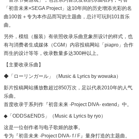
「初音未来×SEGA Project」这10年间的历史增添光彩的名
曲100首＋专为本作品而写的主题曲，总计可玩到101首乐
曲。
另外，模组（服装）有依照收录乐曲意象所设计的样式，也
有与消费者生成媒体（CGM）内容投稿网站「piapro」合作
而生的设计等等，收录数量多达300种以上。
【主要收录乐曲】
◆「ローリンガール」（Music & Lyrics by wowaka）
影片投稿网站播放数超过850万次，足以代表2010年的人气
乐曲。
首度收录于系列作『初音未来 -Project DIVA- extend』中。
◆「ODDS&ENDS」（Music & Lyrics by ryo）
这是一位创作者与电子歌姬的故事。
专为『初音未来 -Project DIVA- f / F』量身打造的主题曲。