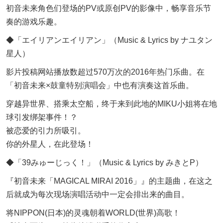
初音未来角色们登场的PV或原创PV的影像中，畅享音乐节
奏的游戏乐趣。
◆「エイリアンエイリアン」（Music & Lyrics by ナユタン
星人）
影片投稿网站播放数超过570万次的2016年热门乐曲。在
「初音未来×鼓童特别演唱会」中也有演奏这首乐曲。
穿越异世界、搭乘太空船，终于来到此地的MIKU小姐将在地
球引发绑架事件！？
被恋爱的引力所吸引。
你的外星人，在此登场！
◆「39みゅーじっく！」（Music & Lyrics by みきとP）
『初音未来「MAGICAL MIRAI 2016」』的主题曲，在这之
后就成为每次现场演唱活动中一定会排出来的曲目。
将NIPPON(日本)的灵魂朝着WORLD(世界)高歌！