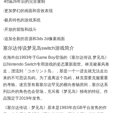
-时隔26年后的完全重制
-更加梦幻的画面和音效表现
-极具特色的游戏系统
-开放的冒险和战斗
-追加全新的音源和3ds 2d像素画面
塞尔达传说梦见岛switch游戏简介
在海外自1993年于Game Boy登场的《塞尔达传说 梦见岛》
以Nintendo Switch专用游戏的姿态重新面世。林克被暴风卷
走，漂流到「コホリント岛」，那是一个一进去就无法走出
来的不可思议岛屿。为了逃离这个岛屿，林克需要克服重重
的考验。迷宫里有着塞尔达罕见的横向卷轴房间，塞尔达系
列以外的角色也会登场，充斥着《梦见岛》独有的特征。作
品预定于2019年发售。
《塞尔达传说：梦见岛》原本是1993年在GB平台发售的作